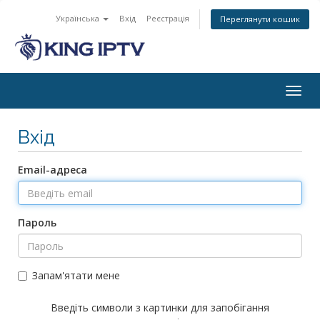
Українська
Вхід
Реєстрація
Переглянути кошик
Togg
navig
Вхід
Email-адреса
Пароль
Запам'ятати мене
Введіть символи з картинки для запобігання