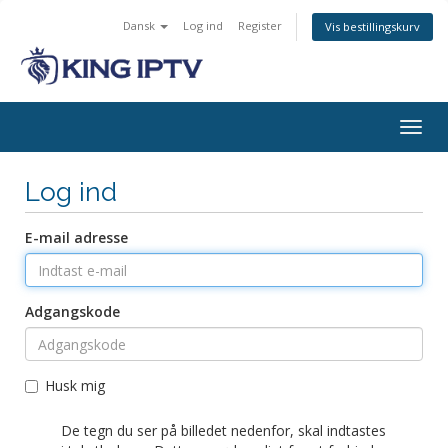
Dansk
Log ind
Register
Vis bestillingskurv
Togg
navig
Log ind
E-mail adresse
Adgangskode
Husk mig
De tegn du ser på billedet nedenfor, skal indtastes