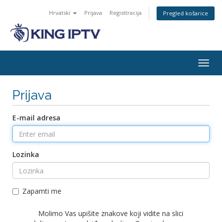
Hrvatski
Prijava
Registtracija
Pregled košarice
Togg
navig
Prijava
E-mail adresa
Lozinka
Zapamti me
Molimo Vas upišite znakove koji vidite na slici