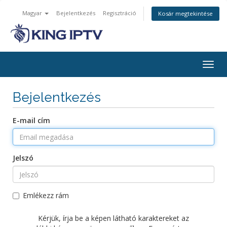
Magyar
Bejelentkezés
Regisztráció
Kosár megtekintése
Váltá
a
navig
Bejelentkezés
E-mail cím
Jelszó
Emlékezz rám
Kérjük, írja be a képen látható karaktereket az